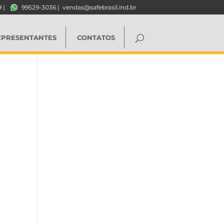
9
|
99529-3036
|
vendas@safebrasil.ind.br
EPRESENTANTES
CONTATOS