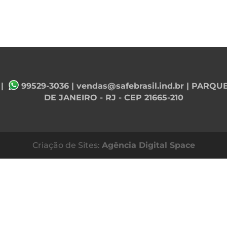
|
99529-3036
|
vendas@safebrasil.ind.br
| PARQUE
DE JANEIRO - RJ - CEP 21665-210
Criação de Sites:
Agência Digital Space