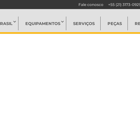
Fale conosco
+55 (21) 3173-092
RASIL
EQUIPAMENTOS
SERVIÇOS
PEÇAS
R