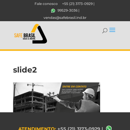
Fale conosco
+55 (21) 3173-0929
|
99529-3036
|
vendas@safebrasil.ind.br
slide2
ATENDIMENTO:
+55 (21) 3173-0929
|