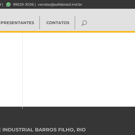
9
|
99529-3036
|
vendas@safebrasil.ind.br
EPRESENTANTES
CONTATOS
 INDUSTRIAL BARROS FILHO, RIO