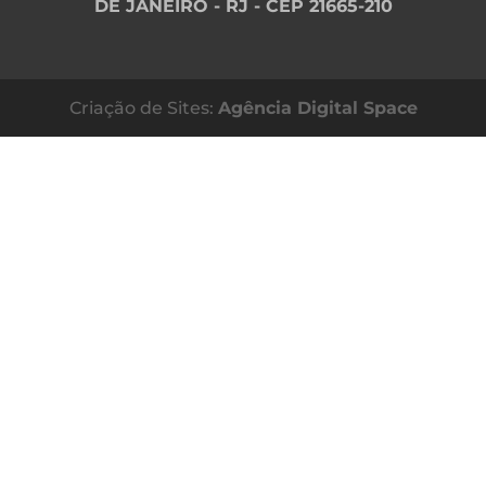
DE JANEIRO - RJ - CEP 21665-210
Criação de Sites:
Agência Digital Space