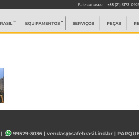
Fale conosco
+55 (21) 3173-092
RASIL
EQUIPAMENTOS
SERVIÇOS
PEÇAS
R
|
99529-3036
|
vendas@safebrasil.ind.br
| PARQUE