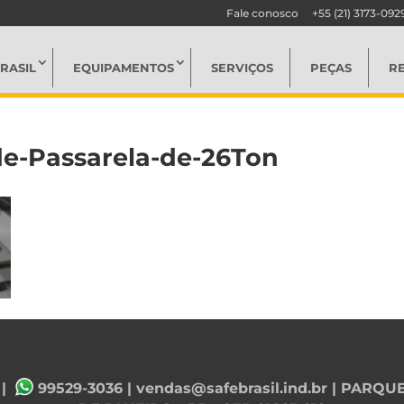
Fale conosco
+55 (21) 3173-092
RASIL
EQUIPAMENTOS
SERVIÇOS
PEÇAS
R
-Passarela-de-26Ton
|
99529-3036
|
vendas@safebrasil.ind.br
| PARQUE