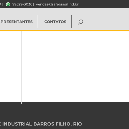
9
|
99529-3036
|
vendas@safebrasil.ind.br
EPRESENTANTES
CONTATOS
 INDUSTRIAL BARROS FILHO, RIO