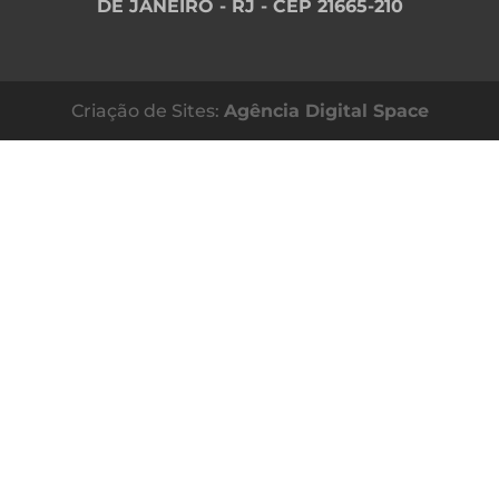
DE JANEIRO - RJ - CEP 21665-210
Criação de Sites:
Agência Digital Space