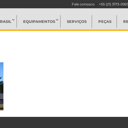
Fale conosco
+55 (21) 3173-092
RASIL
EQUIPAMENTOS
SERVIÇOS
PEÇAS
R