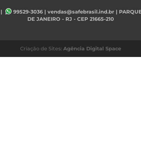
|
99529-3036
|
vendas@safebrasil.ind.br
| PARQUE
DE JANEIRO - RJ - CEP 21665-210
Criação de Sites:
Agência Digital Space