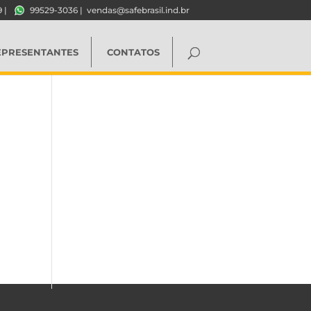
9
|
99529-3036
|
vendas@safebrasil.ind.br
EPRESENTANTES
CONTATOS