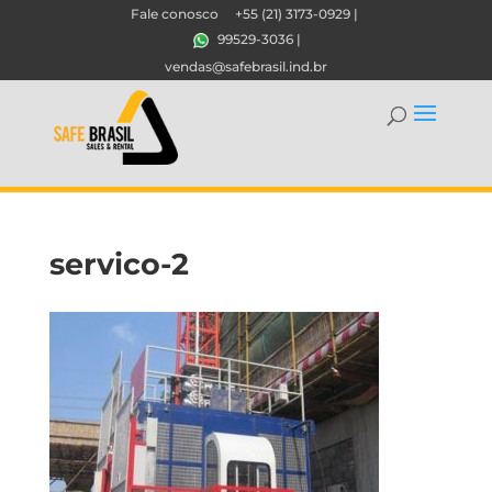
Fale conosco
+55 (21) 3173-0929
|
99529-3036
|
vendas@safebrasil.ind.br
servico-2